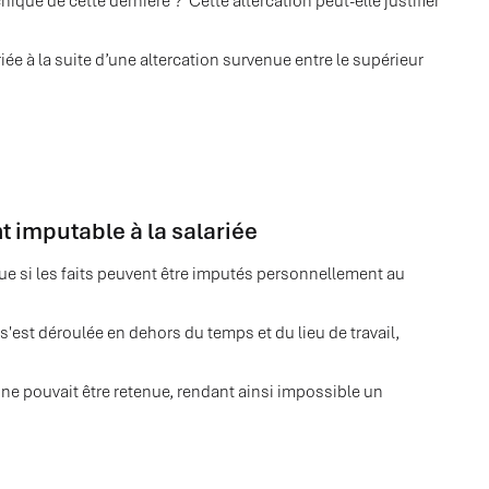
hique de cette dernière ? Cette altercation peut-elle justifier
ée à la suite d’une altercation survenue entre le supérieur
t imputable à la salariée
ue si les faits peuvent être imputés personnellement au
i s'est déroulée en dehors du temps et du lieu de travail,
ne pouvait être retenue, rendant ainsi impossible un