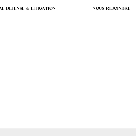
AL DEFENSE & LITIGATION
NOUS REJOINDRE
ENTRE LE CONJOINT D
RARCHIQUE PEUT-ELLE
CETTE DERNIÈRE ?