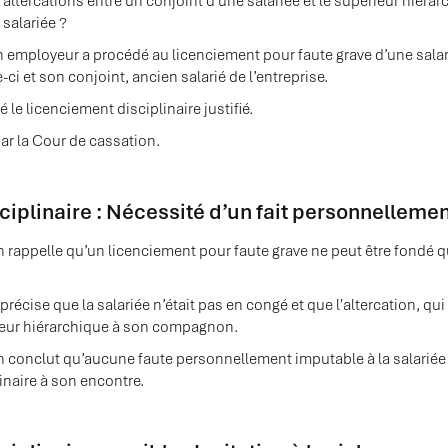
 altercations entre un conjoint d’une salariée et le supérieur hiérarc
 salariée ?
un employeur a procédé au licenciement pour faute grave d’une salari
-ci et son conjoint, ancien salarié de l’entreprise.
é le licenciement disciplinaire justifié.
ar la Cour de cassation.
iplinaire : Nécessité d’un fait personnellemen
 rappelle qu’un licenciement pour faute grave ne peut être fondé q
 précise que la salariée n’était pas en congé et que l'altercation, qu
eur hiérarchique à son compagnon.
 conclut qu’aucune faute personnellement imputable à la salariée 
inaire à son encontre.