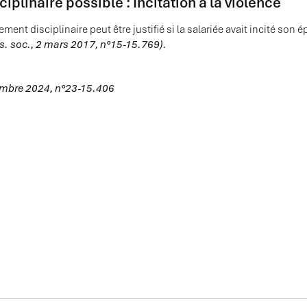
iplinaire possible : Incitation à la violence
ment disciplinaire peut être justifié si la salariée avait incité son é
s. soc., 2 mars 2017, n°15-15.769).
embre 2024, n°23-15.406
ÉES