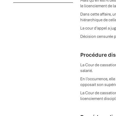
Mais qu’en est-il des
le licenciement de la
Dans cette affaire, 
hiérarchique de celle
La cour d’appel a jug
Décision censurée p
Procédure disc
La Cour de cassation
salarié.
En l’occurrence, elle
opposait son supéri
La Cour de cassation
licenciement discipl