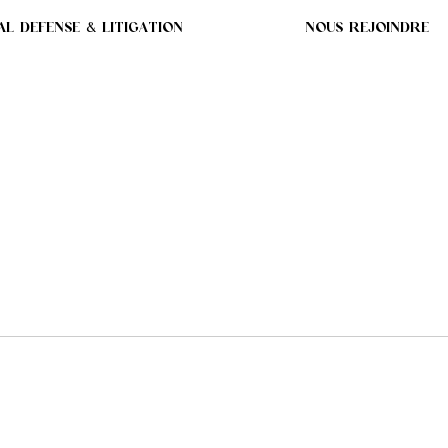
AL DEFENSE & LITIGATION
NOUS REJOINDRE
S L'EQUIPE DE MARGA
FENSE DE FLORENCE 
ALE DE LA FFF