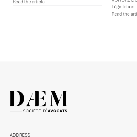
VOITURE D
Read the article
Législation
Read the art
ADDRESS