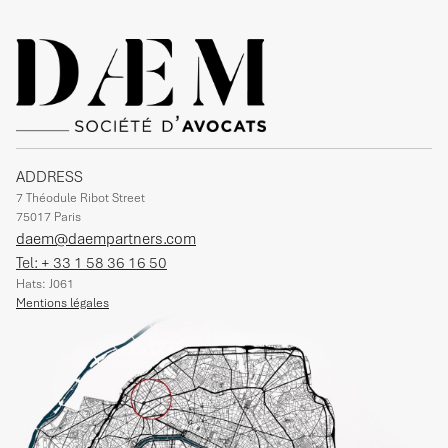
ADDRESS
7 Théodule Ribot Street
75017 Paris
daem@daempartners.com
Tel: + 33 1 58 36 16 50
Hats: J061
Mentions légales