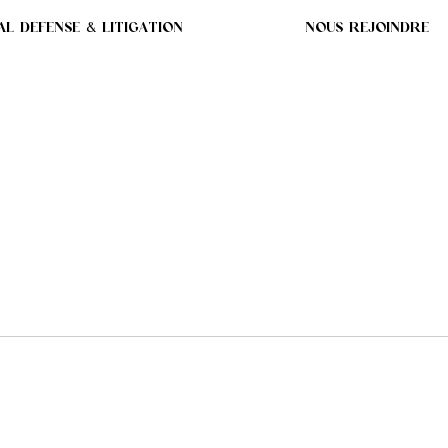
AL DEFENSE & LITIGATION
NOUS REJOINDRE
EXPLICATIONS DE SON
MISE EN LIBERTÉ SAN
E À VUE