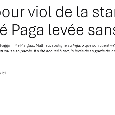
our viol de la star
té Paga levée san
 Paggini, Me Margaux Mathieu, souligne au
Figaro
que son client «
n
n cause sa parole. Il a été accusé à tort, la levée de sa garde de
ro
ici