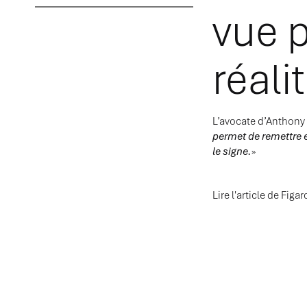
vue p
réali
L’avocate d’Anthony
permet de remettre e
le signe.
»
Lire l'article de Figa