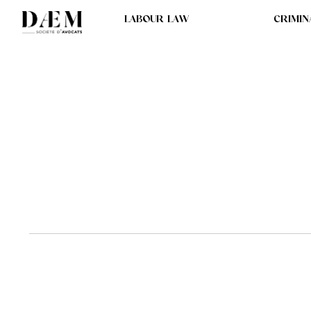
LABOUR LAW
CRIMIN
AFFAIRE "PAGA" : 
FIGARO SUR SA RE
TERME DE SA GARD