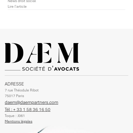
News droit social
Lire l'article
ADRESSE
7 rue Théodule Ribot
75017 Paris
daem@daempartners.com
Tél : + 33 1 58 36 16 50
Toque : J061
Mentions légales