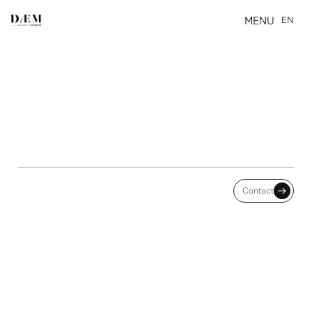
MENU
EN
CLOSE
CONGÉS PAYÉS ET MALADIE
Contact
: LES JUGES DU FOND
SUIVENT LA COUR DE
CASSATION