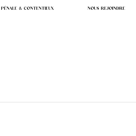
 PÉNALE & CONTENTIEUX
NOUS REJOINDRE
ALARIÉS ESSAIENT DE
TENIR DES INDEMNIT