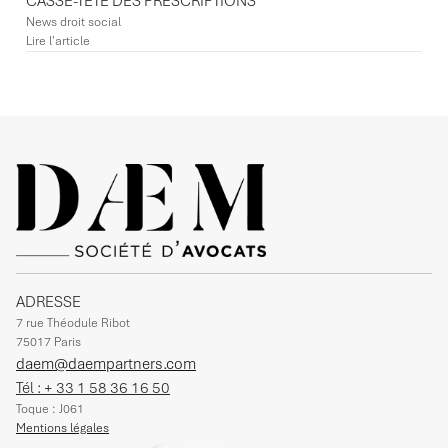
CASSE-TÊTE DES PRESCRIPTIONS
News droit social
Lire l'article
ADRESSE
7 rue Théodule Ribot
75017 Paris
daem@daempartners.com
Tél : + 33 1 58 36 16 50
Toque : J061
Mentions légales