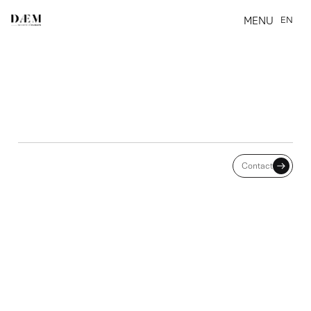
MENU
EN
CLOSE
INAPTITUDE CONSTATÉE
Contact
PENDANT LA SUSPENSION
DU CONTRAT DE TRAVAIL