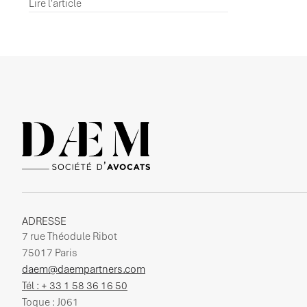
Lire l'article
ADRESSE
7 rue Théodule Ribot
75017 Paris
daem@daempartners.com
Tél : + 33 1 58 36 16 50
Toque : J061