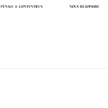
 PÉNALE & CONTENTIEUX
NOUS REJOINDRE
 DURÉES MAXIMALES D
N PRÉJUDICE