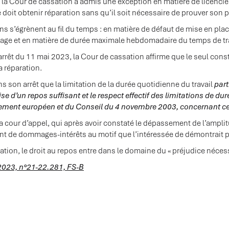
, la Cour de cassation a admis une exception en matière de licenc
é doit obtenir réparation sans qu’il soit nécessaire de prouver son p
ns s’égrènent au fil du temps : en matière de défaut de mise en plac
’image et en matière de durée maximale hebdomadaire du temps de tra
arrêt du 11 mai 2023, la Cour de cassation affirme que le seul co
la réparation.
s son arrêt que la limitation de la durée quotidienne du travail
part
rise d’un repos suffisant et le respect effectif des limitations de d
ment européen et du Conseil du 4 novembre 2003, concernant ce
 la cour d’appel, qui après avoir constaté le dépassement de l’amplitu
de dommages-intérêts au motif que l’intéressée de démontrait pas 
ation, le droit au repos entre dans le domaine du « préjudice nécess
2023, n°21-22.281, FS-B