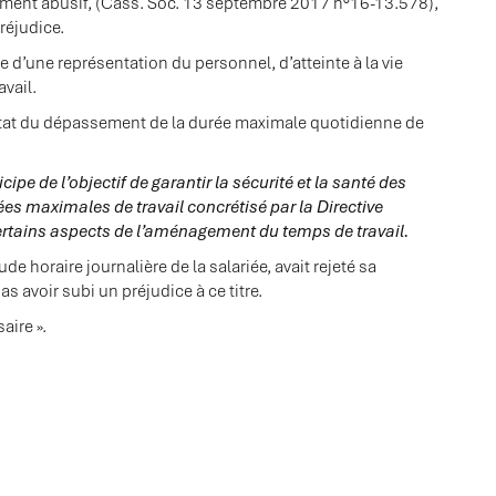
iement abusif, (Cass. Soc. 13 septembre 2017 n°16-13.578),
réjudice.
e d’une représentation du personnel, d’atteinte à la vie
vail.
nstat du dépassement de la durée maximale quotidienne de
icipe de l’objectif de garantir la sécurité et la santé des
urées maximales de travail concrétisé par la Directive
rtains aspects de l’aménagement du temps de travail.
de horaire journalière de la salariée, avait rejeté sa
avoir subi un préjudice à ce titre.
aire ».