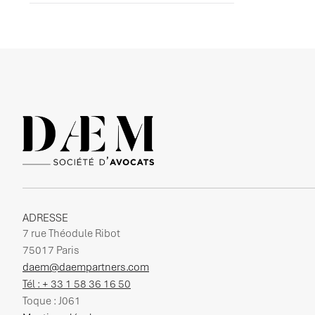
ADRESSE
7 rue Théodule Ribot
75017 Paris
daem@daempartners.com
Tél : + 33 1 58 36 16 50
Toque : J061