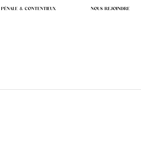
 PÉNALE & CONTENTIEUX
NOUS REJOINDRE
COND SUSPECT PLANE 
T ENTERRÉ DANS SON 