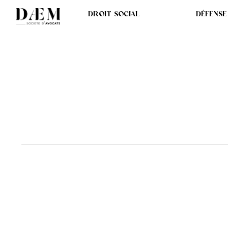
DROIT SOCIAL
DÉFENSE
L’ÉNIGME D’UN SE
D’UN HOMME TUÉ E