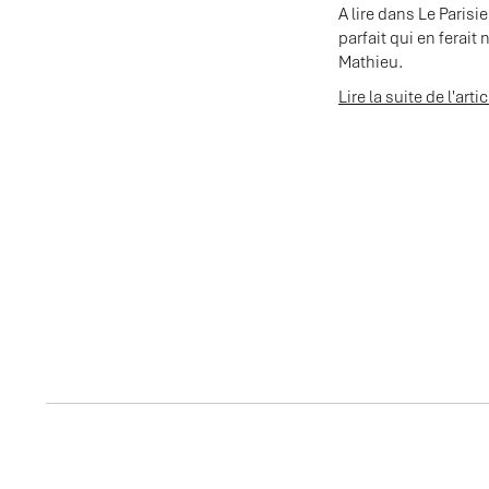
A lire dans Le Paris
parfait qui en ferai
Mathieu.
Lire la suite de l'arti
ACTUALITES ASSOCI