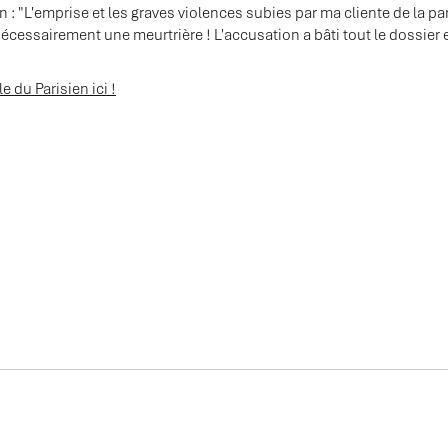
ien : "L'emprise et les graves violences subies par ma cliente de 
t nécessairement une meurtrière ! L'accusation a bâti tout le dossie
cle du Parisien ici !
ÉES