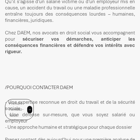
Qu’il s'agisse d’un salarié victime ou d’un employeur mis en
cause, un accident du travail ou une maladie professionnelle
entraîne toujours des conséquences lourdes – humaines,
financières, juridiques.
Chez DAEM, nos avocats en droit social vous accompagnent
pour
sécuriser vos démarches, anticiper les
conséquences financières et défendre vos intérêts avec
rigueur.
/POURQUOI CONTACTER DAEM
- Une expertise reconnue en droit du travail et de la sécurité
Prendre
sociale
Rendez-
- Une défense sur-mesure, que vous soyez salarié ou
Vous
employeur
- Une approche humaine et stratégique pour chaque dossier
Prenez contact dès aujourd’hui pour une première analyse de