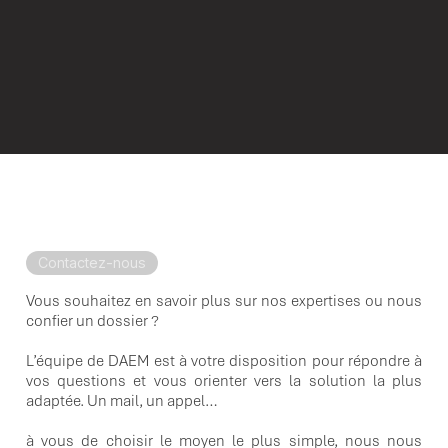
procédures adaptées et limiter les contentieux futurs.
Un accompagnement juridique stratégique qui protège à la
fois vos équipes et votre entreprise.
Contactez-nous
Vous souhaitez en savoir plus sur nos expertises ou nous
confier un dossier ?
L’équipe de DAEM est à votre disposition pour répondre à
vos questions et vous orienter vers la solution la plus
adaptée. Un mail, un appel…
à vous de choisir le moyen le plus simple, nous nous