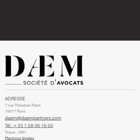
TÊTE DES PRESCRIPTIONS
News droit social
Lire l'article
ADRESSE
7 rue Théodule Ribot
75017 Paris
daem@daempartners.com
Tél : + 33 1 58 36 16 50
Toque : J061
Mentions légales