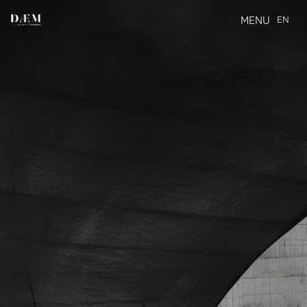
MENU
EN
CLOSE
VICTIME OU
ACCUSÉ
DEPUIS 2004, DAEM ACCOMPAGNE LES SALARIÉS ET
EMPLOYEURS DANS LE CADRE DE LA GESTION DES