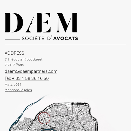
ADDRESS
7 Théodule Ribot Street
75017 Paris
daem@daempartners.com
Tel: + 33 1 58 36 16 50
Hats: J061
Mentions légales