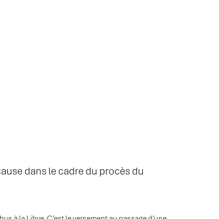
cause dans le cadre du procès du
bus à la Libye. C’est
le versement au passage d’une