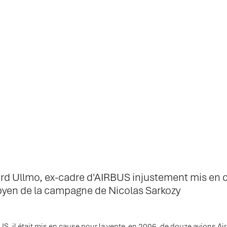
rd Ullmo, ex-cadre d'AIRBUS injustement mis en 
byen de la campagne de Nicolas Sarkozy
S, il était mis en cause pour la vente, en 2006, de douze avions Air