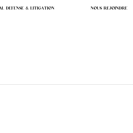
AL DEFENSE & LITIGATION
NOUS REJOINDRE
DRE D'AIRBUS MIS EN
EMENT LIBYEN