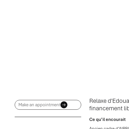
Relaxe d'Edoua
Make an appointment
financement li
Ce qu’il encourait
Ancien cadre d’AIRBU