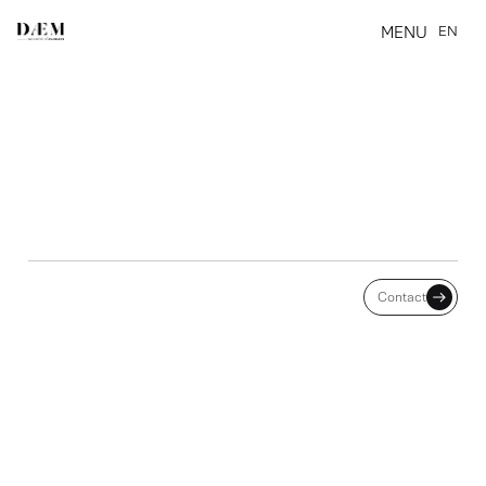
MENU
EN
CLOSE
RELAXE D'UN EX-CADRE
Contact
D'AIRBUS MIS EN CAUSE
DANS LE PROCÈS DU
FINANCEMENT LIBYEN