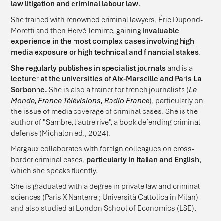
law litigation and criminal labour law
.
She trained with renowned criminal lawyers, Éric Dupond-
Moretti and then Hervé Temime, gaining
invaluable
experience
in the most complex cases involving high
media exposure or high technical and financial stakes
.
She
regularly publishes in specialist journals
and is a
lecturer at the universities of Aix-Marseille and Paris La
Sorbonne.
She is also a trainer for french journalists
(
Le
Monde, France Télévisions, Radio France
), particularly on
the issue of media coverage of criminal cases.
She is the
author of "Sambre, l'autre rive", a book defending criminal
defense (Michalon ed., 2024).
Margaux collaborates with foreign colleagues on cross-
border criminal cases,
particularly in Italian and English
,
which she speaks fluently.
She is graduated with a degree in private law and criminal
sciences (Paris X Nanterre ; Università Cattolica in Milan)
and also studied at London School of Economics (LSE).